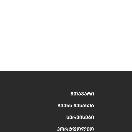
ᲛᲗᲐᲕᲐᲠᲘ
ᲩᲕᲔᲜᲡ ᲨᲔᲡᲐᲮᲔᲑ
ᲡᲔᲠᲕᲘᲡᲔᲑᲘ
ᲞᲝᲠᲢᲤᲝᲚᲘᲝ