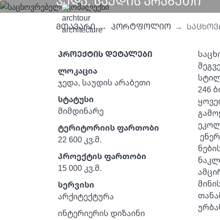
ᲯᲔᲓᲐ, ᲡᲐᲣᲓᲘᲡ ᲐᲠᲐᲑᲔᲗᲘ
მთავარი
პორტფოლიო
საცხოვ
ᲞᲠᲝᲔᲥᲢᲘᲡ ᲓᲔᲢᲐᲚᲔᲑᲘ
საცხ
შეგვ
ლოკაცია
სტილ
ჯედა, საუდის არაბეთი
246 
სტატუსი
ყოვე
მიმდინარე
გამო
ეკოლ
ტერიტორიის ფართობი
ენერ
22 600 კვ.მ.
ნები
პროექტის ფართობი
ნაკლ
15 000 კვ.მ.
ამცი
მინი
სერვისი
თანა
არქიტექტურა
ურბა
ინტერიერის დიზაინი