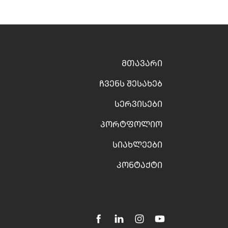
ᲛᲗᲐᲕᲐᲠᲘ
ᲩᲕᲔᲜᲡ ᲨᲔᲡᲐᲮᲔᲑ
ᲡᲔᲠᲕᲘᲡᲔᲑᲘ
ᲞᲝᲠᲢᲤᲝᲚᲘᲝ
ᲡᲘᲐᲮᲚᲔᲔᲑᲘ
ᲙᲝᲜᲢᲐᲥᲢᲘ