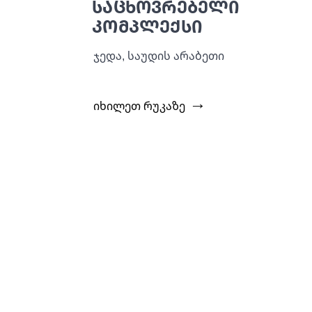
საცხოვრებელი
კომპლექსი
ჯედა, საუდის არაბეთი
ᲘᲮᲘᲚᲔᲗ ᲠᲣᲙᲐᲖᲔ